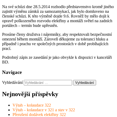
Na své schůzi dne 28.5.2014 rozhodlo představenstvo kromě jiného
zajistit výměnu zámků za samozamykací, jak bylo domluveno na
členské schůzi. K této výměně dojde 9.6. Rovněž by mělo dojít k
opravě poškozeného rozvodu elektřiny a montáži světel na zadních
portálech – termín bude upřesněn.
Prosíme členy družstva i nájemníky, aby respektovali bezpečnostní
omezení během montáží. Zároveň děkujeme za toleranci hluku a
případně i prachu ve společných prostorách v době probíhajících
prací.
Podrobný zápis ze zasedání je jako obvykle k dispozici v kanceláři
BD.
Navigace
Vyhledávání
Nejnovější příspěvky
Výtah – kolaudace 322
Výtah – kolaudace v 321 a stav v 322
Přerušení dodávek elektřiny 322