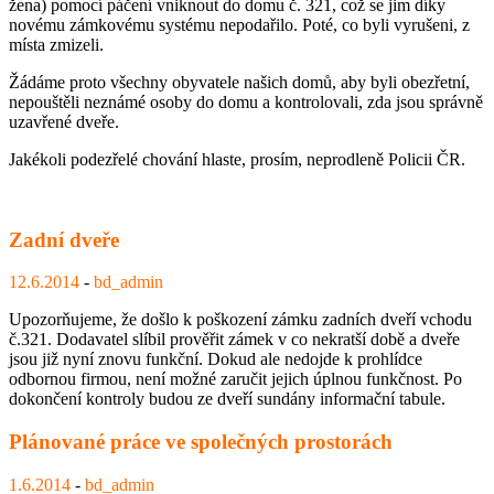
žena) pomocí páčení vniknout do domu č. 321, což se jim díky
novému zámkovému systému nepodařilo. Poté, co byli vyrušeni, z
místa zmizeli.
Žádáme proto všechny obyvatele našich domů, aby byli obezřetní,
nepouštěli neznámé osoby do domu a kontrolovali, zda jsou správně
uzavřené dveře.
Jakékoli podezřelé chování hlaste, prosím, neprodleně Policii ČR.
Zadní dveře
12.6.2014
-
bd_admin
Upozorňujeme, že došlo k poškození zámku zadních dveří vchodu
č.321. Dodavatel slíbil prověřit zámek v co nekratší době a dveře
jsou již nyní znovu funkční. Dokud ale nedojde k prohlídce
odbornou firmou, není možné zaručit jejich úplnou funkčnost. Po
dokončení kontroly budou ze dveří sundány informační tabule.
Plánované práce ve společných prostorách
1.6.2014
-
bd_admin