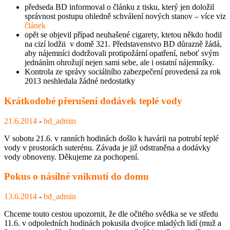
předseda BD informoval o článku z tisku, který jen doložil
správnost postupu ohledně schválení nových stanov – více viz
článek
opět se objevil případ neuhašené cigarety, ktetou někdo hodil
na cizí lodžii v domě 321. Představenstvo BD důrazně žádá,
aby nájemníci dodržovali protipožární opatření, neboť svým
jednáním ohrožují nejen sami sebe, ale i ostatní nájemníky.
Kontrola ze správy sociálního zabezpečení provedená za rok
2013 neshledala žádné nedostatky
Krátkodobé přerušení dodávek teplé vody
21.6.2014
-
bd_admin
V sobotu 21.6. v ranních hodinách došlo k havárii na potrubí teplé
vody v prostorách suterénu. Závada je již odstraněna a dodávky
vody obnoveny. Děkujeme za pochopení.
Pokus o násilné vniknutí do domu
13.6.2014
-
bd_admin
Chceme touto cestou upozornit, že dle očitého svědka se ve středu
11.6. v odpoledních hodinách pokusila dvojice mladých lidí (muž a