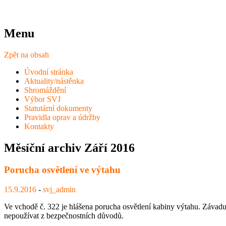
Menu
Zpět na obsah
Úvodní stránka
Aktuality/nástěnka
Shromáždění
Výbor SVJ
Statutární dokumenty
Pravidla oprav a údržby
Kontakty
Měsíční archiv
Září 2016
Porucha osvětlení ve výtahu
15.9.2016
-
svj_admin
Ve vchodě č. 322 je hlášena porucha osvětlení kabiny výtahu. Závadu 
nepoužívat z bezpečnostních důvodů.