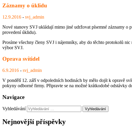
Záznamy o úklidu
12.9.2016
-
svj_admin
Nové stanovy SVJ ukládají mimo jiné udržovat písemné záznamy o pr
provedení úklidu).
Prosíme všechny členy SVJ i nájemníky, aby do těchto protokolů nic 
výbor SVJ.
Oprava svítidel
6.9.2016
-
svj_admin
V pondělí 12. září v odpoledních hodinách by mělo dojít k opravě sv
pokyny odborné firmy. Připravte se na možné krátkodobé odstávky d
Navigace
Vyhledávání
Nejnovější příspěvky