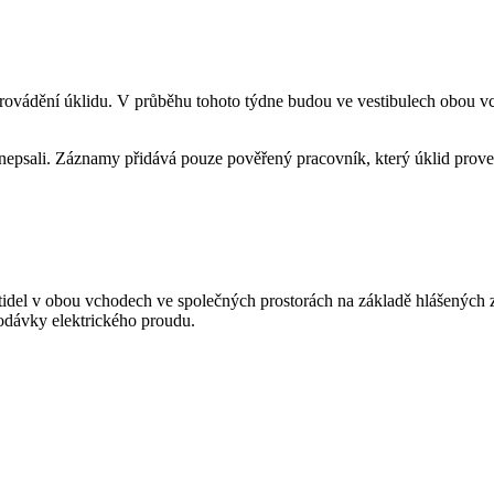
ovádění úklidu. V průběhu tohoto týdne budou ve vestibulech obou vc
nepsali. Záznamy přidává pouze pověřený pracovník, který úklid proved
ítidel v obou vchodech ve společných prostorách na základě hlášených 
odávky elektrického proudu.