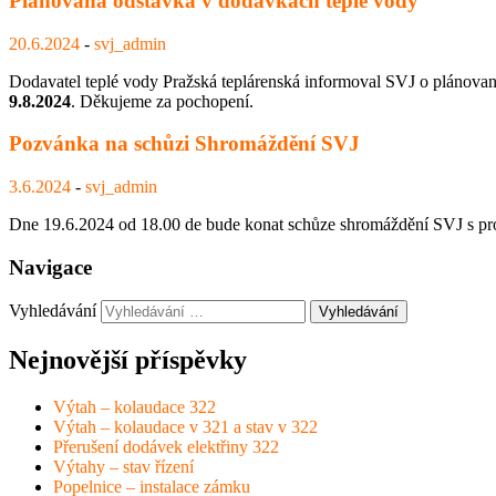
Plánovaná odstávka v dodávkách teplé vody
20.6.2024
-
svj_admin
Dodavatel teplé vody Pražská teplárenská informoval SVJ o plánované
9.8.2024
. Děkujeme za pochopení.
Pozvánka na schůzi Shromáždění SVJ
3.6.2024
-
svj_admin
Dne 19.6.2024 od 18.00 de bude konat schůze shromáždění SVJ s p
Navigace
Vyhledávání
Nejnovější příspěvky
Výtah – kolaudace 322
Výtah – kolaudace v 321 a stav v 322
Přerušení dodávek elektřiny 322
Výtahy – stav řízení
Popelnice – instalace zámku