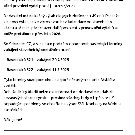
úřad povolení vydal
pod č.j. 142856/2025.
Dodavatel má na každý výtah dle jejich zkušenosti 49 dnů. Protože
ale nový výtah nelze zprovoznit bez
kolaudace
od stavebního
úřadu a té musí předcházet další povolení,
zprovoznění výtahů se
může protáhnout
přes
lét
o
2026.
Se Schindler CZ, a.s. se nám podařilo dohodnout následující
termíny
zahájení stavebních/montážních prací
:
–
Ravennská 321
– zahájení
20.4.2026
–
Ravennská 322
– zahájení
11.5.2026
Tyto termíny snad pomohou alespoň některým se přes část léta
vzdálit.
Bohužel lhůty
úřadů
nelze
dle informací od dodavatele i dalších
nezávislých stran
urychlit
– prosíme všechny tedy o trpělivost. S
případnými problémy se obraťte na výbor SVJ. Kontakty na Webu a
nástěnkách.
Děkujeme!