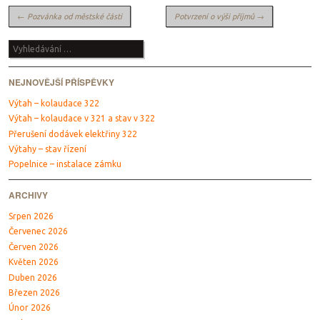
Navigace
←
Pozvánka od městské části
Potvrzení o výši příjmů
→
Vyhledávání
NEJNOVĚJŠÍ PŘÍSPĚVKY
Výtah – kolaudace 322
Výtah – kolaudace v 321 a stav v 322
Přerušení dodávek elektřiny 322
Výtahy – stav řízení
Popelnice – instalace zámku
ARCHIVY
Srpen 2026
Červenec 2026
Červen 2026
Květen 2026
Duben 2026
Březen 2026
Únor 2026