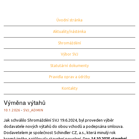
Menu
Zpět na obsah
Úvodní stránka
Aktuality/nástěnka
Shromáždění
Výbor SVJ
Statutární dokumenty
Pravidla oprav a údržby
Kontakty
Výměna výtahů
10.1.2026
-
SVJ_ADMIN
Jak schválilo Shromáždění SVJ 19.6.2024, byl proveden výběr
dodavatele nových výtahů do obou vchodů a podepsána smlouva.
Dodavetelem je společnost Schindler CZ, a.s., která minulý rok
kromě jiného zajišťovala stavební povolení. Dne
14.10.2025 stavební